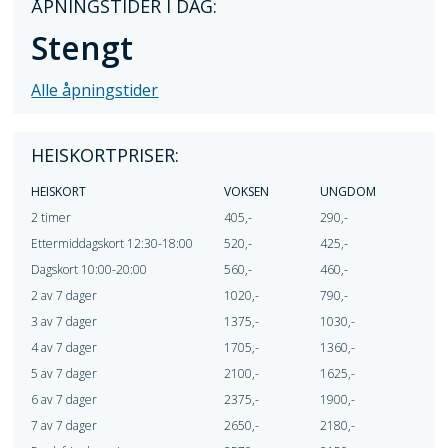
ÅPNINGSTIDER I DAG:
Stengt
Alle åpningstider
HEISKORTPRISER:
HEISKORT
VOKSEN
UNGDOM
2 timer
405,-
290,-
Ettermiddagskort 12:30-18:00
520,-
425,-
Dagskort 10:00-20:00
560,-
460,-
2 av 7 dager
1020,-
790,-
3 av 7 dager
1375,-
1030,-
4 av 7 dager
1705,-
1360,-
5 av 7 dager
2100,-
1625,-
6 av 7 dager
2375,-
1900,-
7 av 7 dager
2650,-
2180,-