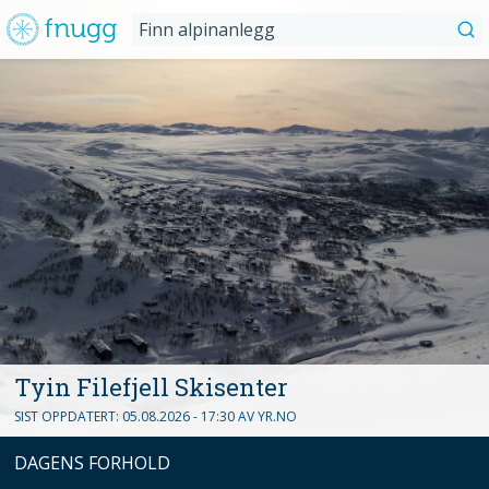
Fnugg
Finn
alpinanlegg
Tyin Filefjell Skisenter
SIST OPPDATERT:
05.08.2026 - 17:30
AV
YR.NO
DAGENS FORHOLD