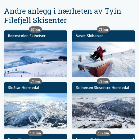
Andre anlegg i nærheten av Tyin
Filefjell Skisenter
67 km
71 km
Beitostølen Skiheiser
Vaset Skiheiser
74 km
78 km
SkiStar Hemsedal
Solheisen Skisenter Hemsedal
106 km
132 km