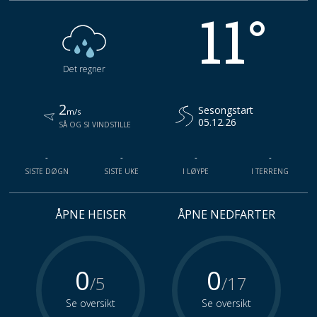
11°
Det regner
2
Sesongstart
m/s
05.12.26
SÅ OG SI VINDSTILLE
-
-
-
-
SISTE DØGN
SISTE UKE
I LØYPE
I TERRENG
ÅPNE HEISER
ÅPNE NEDFARTER
0
0
/5
/17
Se oversikt
Se oversikt