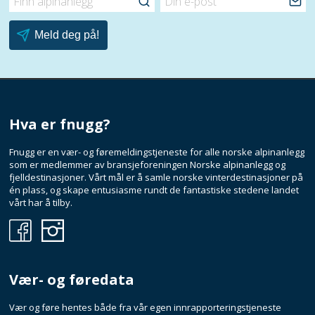
alpinanlegg
Hva er fnugg?
Fnugg er en vær- og føremeldingstjeneste for alle norske alpinanlegg
som er medlemmer av bransjeforeningen Norske alpinanlegg og
fjelldestinasjoner. Vårt mål er å samle norske vinterdestinasjoner på
én plass, og skape entusiasme rundt de fantastiske stedene landet
vårt har å tilby.
Fnugg
Fnugg
på
på
Facebook
Instagram
Vær- og føredata
Vær og føre hentes både fra vår egen innrapporteringstjeneste