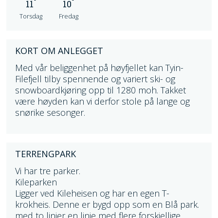
°
°
11
10
Torsdag
Fredag
KORT OM ANLEGGET
Med vår beliggenhet på høyfjellet kan Tyin-
Filefjell tilby spennende og variert ski- og
snowboardkjøring opp til 1280 moh. Takket
være høyden kan vi derfor stole på lange og
snørike sesonger.
TERRENGPARK
Vi har tre parker.
Kileparken
Ligger ved Kileheisen og har en egen T-
krokheis. Denne er bygd opp som en Blå park.
med to linjer en linje med flere forskjellige