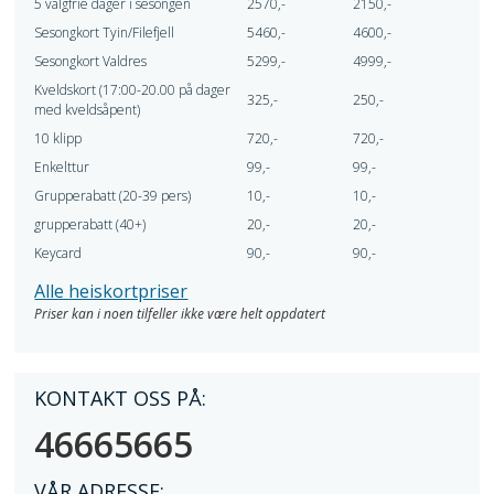
5 valgfrie dager i sesongen
2570,-
2150,-
Sesongkort Tyin/Filefjell
5460,-
4600,-
Sesongkort Valdres
5299,-
4999,-
Kveldskort (17:00-20.00 på dager
325,-
250,-
med kveldsåpent)
10 klipp
720,-
720,-
Enkelttur
99,-
99,-
Grupperabatt (20-39 pers)
10,-
10,-
grupperabatt (40+)
20,-
20,-
Keycard
90,-
90,-
Alle heiskortpriser
Priser kan i noen tilfeller ikke være helt oppdatert
KONTAKT OSS PÅ:
46665665
VÅR ADRESSE: