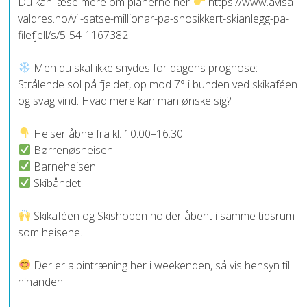
Du kan læse mere om planerne her
https://www.avisa-
valdres.no/vil-satse-millionar-pa-snosikkert-skianlegg-pa-
filefjell/s/5-54-1167382
Men du skal ikke snydes for dagens prognose:
Strålende sol på fjeldet, op mod 7° i bunden ved skikaféen
og svag vind. Hvad mere kan man ønske sig?
Heiser åbne fra kl. 10.00–16.30
Børrenøsheisen
Barneheisen
Skibåndet
Skikaféen og Skishopen holder åbent i samme tidsrum
som heisene.
Der er alpintræning her i weekenden, så vis hensyn til
hinanden.