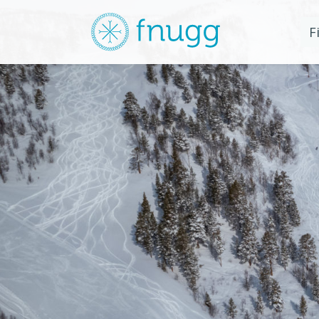
Fnugg
Fin
alp