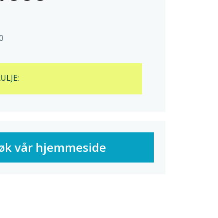
0
ULJE:
øk vår hjemmeside