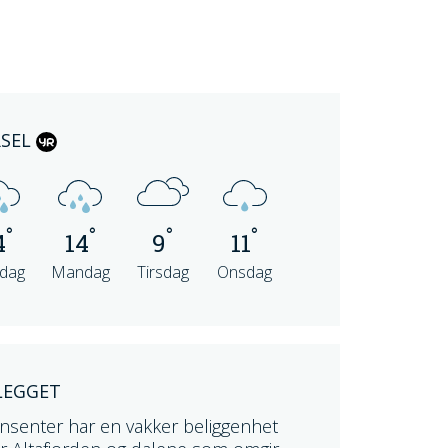
RSEL
°
°
°
°
4
14
9
11
dag
Mandag
Tirsdag
Onsdag
LEGGET
insenter har en vakker beliggenhet