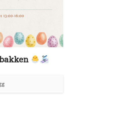
i bakken
egg