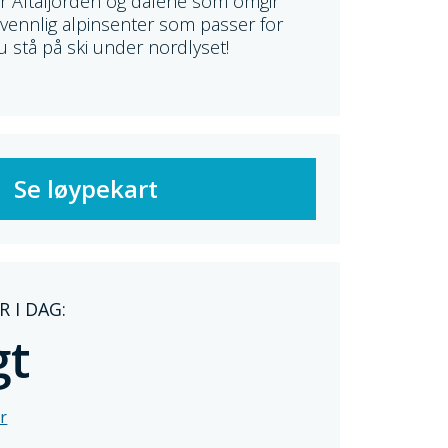
r Altafjorden og dalene som omgir
ievennlig alpinsenter som passer for
u stå på ski under nordlyset!
Se løypekart
 I DAG:
gt
r