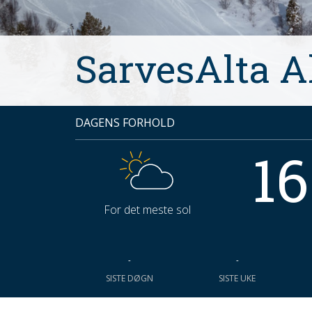
SarvesAlta A
DAGENS FORHOLD
16
For det meste sol
-
-
SISTE DØGN
SISTE UKE