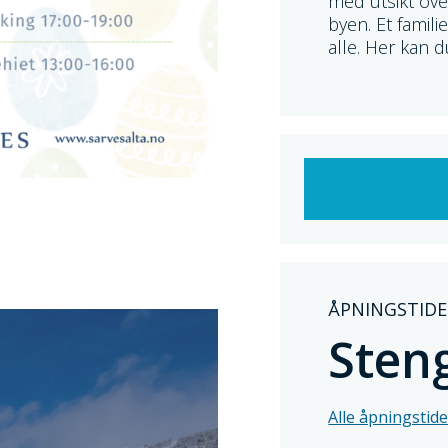
med utsikt ove
byen. Et famil
alle. Her kan d
ÅPNINGSTIDER
Sten
Alle åpningstide