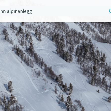
n
inanlegg