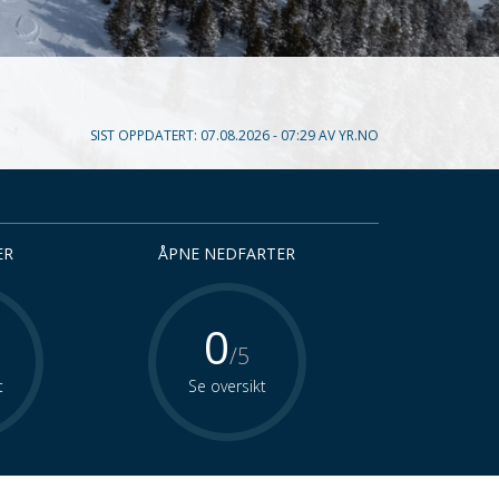
SIST OPPDATERT:
07.08.2026 - 07:29
AV
YR.NO
ER
ÅPNE NEDFARTER
0
/5
t
Se oversikt