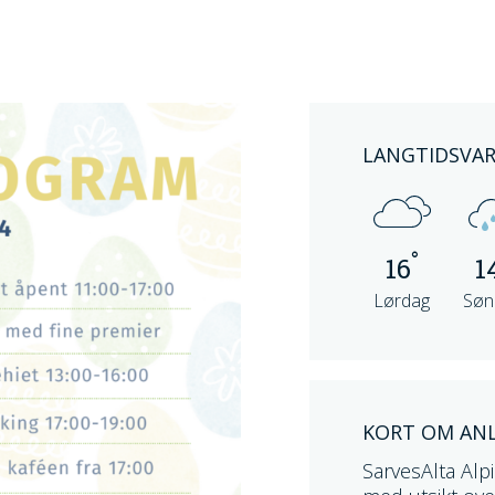
LANGTIDSVA
°
16
1
Lørdag
Søn
KORT OM AN
SarvesAlta Alp