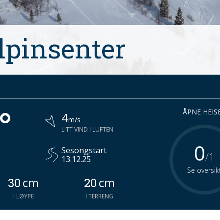
lpinsenter
°
ÅPNE HEIS
4
m/s
LITT VIND I LUFTEN
0
Sesongstart
/1
13.12.25
Se oversik
cm
cm
30
20
I LØYPE
I TERRENG