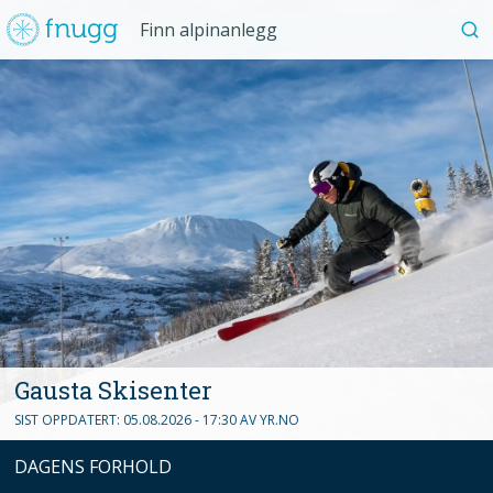
Fnugg
Finn
alpinanlegg
Gausta Skisenter
SIST OPPDATERT:
05.08.2026 - 17:30
AV
YR.NO
DAGENS FORHOLD