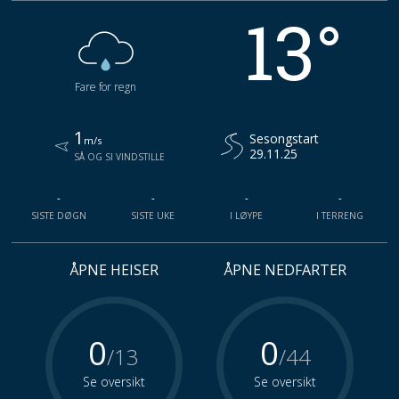
13°
Fare for regn
1
Sesongstart
m/s
29.11.25
SÅ OG SI VINDSTILLE
-
-
-
-
SISTE DØGN
SISTE UKE
I LØYPE
I TERRENG
ÅPNE HEISER
ÅPNE NEDFARTER
0
0
/13
/44
Se oversikt
Se oversikt