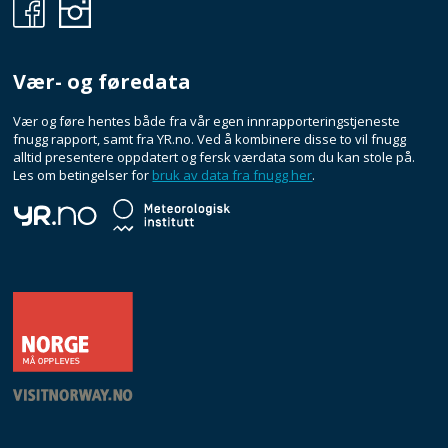
Fnugg
Fnugg
på
på
Facebook
Instagram
Vær- og føredata
Vær og føre hentes både fra vår egen innrapporteringstjeneste
fnugg rapport, samt fra YR.no. Ved å kombinere disse to vil fnugg
alltid presentere oppdatert og fersk værdata som du kan stole på.
Les om betingelser for
bruk av data fra fnugg her
.
Yr.no
Meteorologisk
Institutt
footer.link.visit-
norway