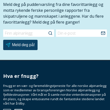
Meld deg på puddervarsling fra dine favorittanlegg og
motta rykende ferske personlige rapporter fra
skipatruljene og mannskapet i anleggene. Har du flere
favorittanlegg? Meld deg på flere ganger!
Finn
alpinanlegg
Hva er fnugg?
Fnugg er en vær- og føremeldingstjeneste for alle norske alpinanlegg
som er medlemmer av bransjeforeningen Norske alpinanlegg og
fjelldestinasjoner. Vårt mål er å samle norske vinterdestinasjoner på
én plass, og skape entusiasme rundt de fantastiske stedene landet
vårt har å tilby.