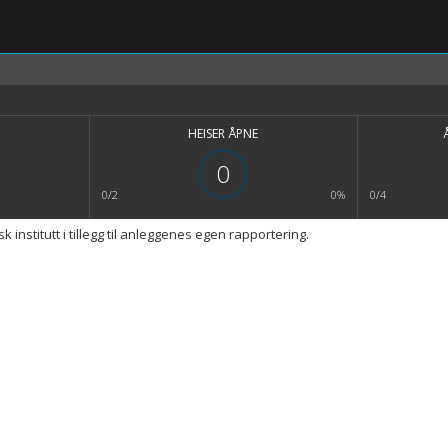
HEISER ÅPNE
0
0/2
0%
0/4
nstitutt i tillegg til anleggenes egen rapportering.