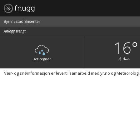
Fnugg
Bjørnestad Skisenter
Anlegg stengt
16°
4
Det regner
m/s
Vær- og snøinformasjon er levert i samarbeid med yr.no og Meteorologisk i