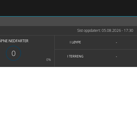
Sist oppdatert: 05.08.2026 - 17:30
ÅPNE NEDFARTER
-
I LØYPE
0
-
I TERRENG
0%