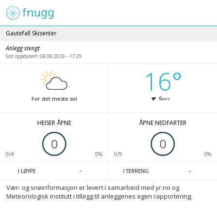
Fnugg
Gautefall Skisenter
Anlegg stengt
Sist oppdatert: 08.08.2026 - 17:29
16°
6
For det meste sol
m/s
HEISER ÅPNE
ÅPNE NEDFARTER
0
0
0/4
0%
0/9
0%
-
-
I LØYPE
I TERRENG
Vær- og snøinformasjon er levert i samarbeid med yr.no og
Meteorologisk institutt i tillegg til anleggenes egen rapportering.