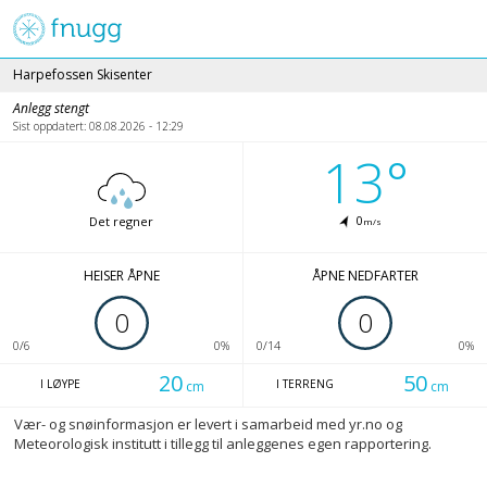
Fnugg
Harpefossen Skisenter
Anlegg stengt
Sist oppdatert: 08.08.2026 - 12:29
13°
0
Det regner
m/s
HEISER ÅPNE
ÅPNE NEDFARTER
0
0
0/6
0%
0/14
0%
20
50
I LØYPE
I TERRENG
cm
cm
Vær- og snøinformasjon er levert i samarbeid med yr.no og
Meteorologisk institutt i tillegg til anleggenes egen rapportering.